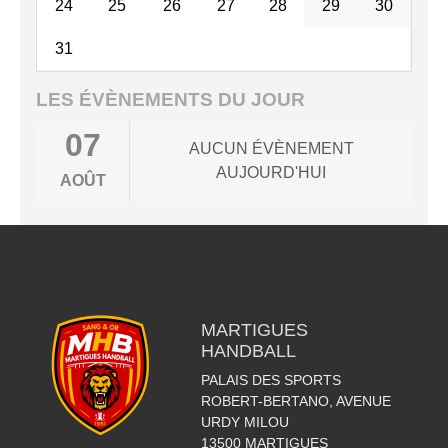
24
25
26
27
28
29
30
31
LES ÉVÈNEMENTS DU JOUR
07
AUCUN ÉVÈNEMENT
AUJOURD'HUI
AOÛT
MARTIGUES
HANDBALL
PALAIS DES SPORTS
ROBERT-BERTANO, AVENUE
URDY MILOU
13500
MARTIGUES